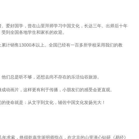
者。爱好国学，曾在山里拜师学习中国文化，长达三年。出师后十年
，受到全国各地学生和家长的欢迎。
累计销售13000本以上。全国已经有一百多所学校采用我们的教
，他们总是听不够，还想去尚不存在的乐活仙谷旅游。
做成动画片，这样更有利于传播，小朋友们的感受会更直观。
们的使命就是：从文字到文化，辅佐中国文化发扬光大！
几年求索，终得乾嘉学派明师指点，在北京的山里潜心钻研《易经》