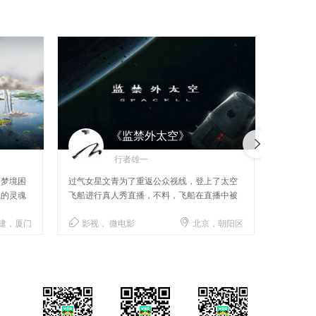
《监禁外太空》
行者雄一
被梦境困
过气女星文青为了重返公众视线，登上了太空
《阿飞向
我的灵魂
飞船进行真人秀直播，不料，飞船在直播中被
卡通形象
劫持......



建，厦门
影视， 微电影
北京，朝阳区
动画，