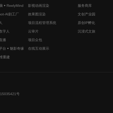
ꔷ ReelyMind
影视动画渲染
服务商库
Shot-AI剧工厂
效果图渲染
文创产业园
人
项目流程管理系统
原创IP孵化
销数字人
云审片
沉浸式文旅
拟直播
项目众包
平台 ꔷ 魅影奇缘
在线互动展示
维重建
15035421号