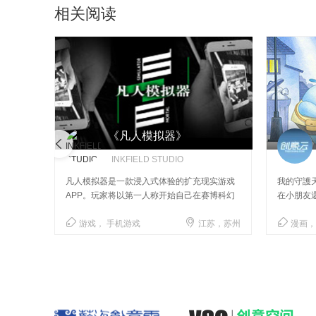
相关阅读
《凡人模拟器》
INKFIELD STUDIO
狂风骤
凡人模拟器是一款浸入式体验的扩充现实游戏
我的守護
APP。玩家将以第一人称开始自己在赛博科幻
在小朋友還
世界的壮大冒险。
事。



江，杭州
游戏， 手机游戏
江苏，苏州
漫画，