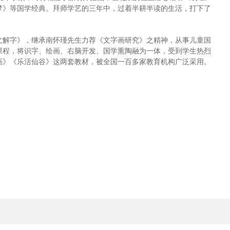
梦》等国学经典。拜师学艺的三年中，过着半耕半读的生活，打下了
文解字》，继承南怀瑾先生力荐《文字画研究》之精神，从事儿童国
画”课程，将识字、绘画、右脑开发、国学熏陶融为一体，受到学生热烈
画》《乐活仙谷》这两套教材，被全国一百多家教育机构广泛采用。