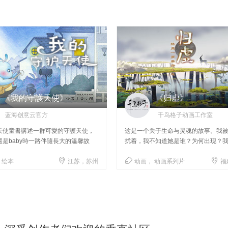
《我的守護天使》
《归虚》
蓝海创意云官方
千鸟格子动画工作室
天使童書講述一群可愛的守護天使，
这是一个关于生命与灵魂的故事。我
是baby時一路伴隨長大的溫馨故
扰着，我不知道她是谁？为何出现？
又在哪里？



 绘本
江苏，苏州
动画， 动画系列片
福