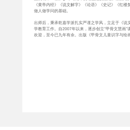
《黄帝内经》《说文解字》《论语》《史记》《红楼
做人做学问的基础。
出师后，秉承乾嘉学派扎实严谨之学风，立足于《说
学教育工作。自2007年以来，逐步创立“甲骨文慧
欢迎，至今已九年有余。出版《甲骨文儿童识字与绘